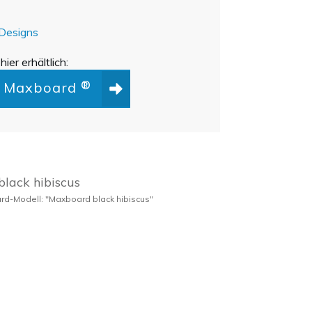
 Designs
hier erhältlich:
zu Maxboard
®
d-Modell: "Maxboard black hibiscus"