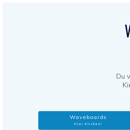
Du w
Ki
Waveboards
Hier Klicken!