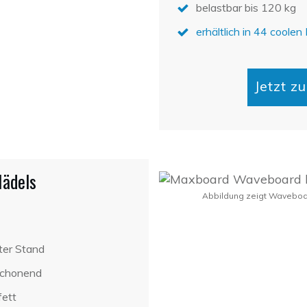
belastbar bis 120 kg
erhältlich in 44 coolen
Jetzt 
Mädels
Abbildung zeigt Waveboar
ter Stand
schonend
fett