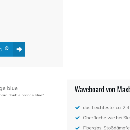
rd
®
Waveboard von Maxb
ard double orange blue"
das Leichteste: ca. 2,4
Oberfläche wie bei Sk
Fiberglas: Stoßdämpf