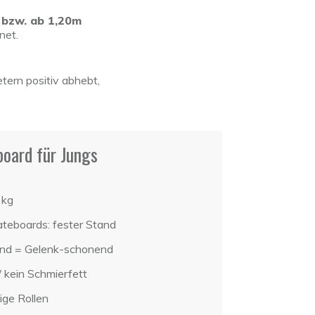
 bzw. ab 1,20m
net.
tern positiv abhebt,
oard für Jungs
 kg
ateboards: fester Stand
end = Gelenk-schonend
/ kein Schmierfett
bige Rollen