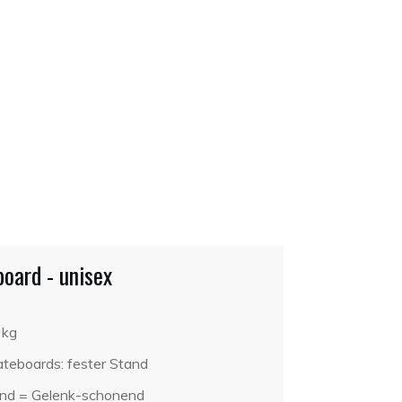
oard - unisex
 kg
ateboards: fester Stand
end = Gelenk-schonend